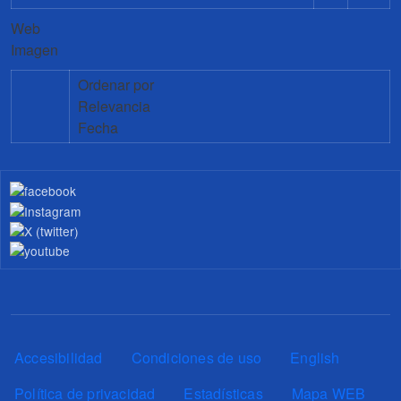
Web
Imagen
Ordenar por
Relevancia
Fecha
Pie de página
Accesibilidad
Condiciones de uso
English
Política de privacidad
Estadísticas
Mapa WEB