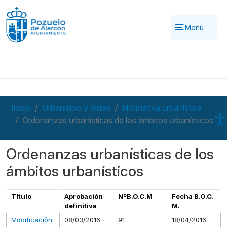
Pasar al contenido principal
Menú
Inicio
Urbanismo y obras
Normativa urbanística
Ordenanzas urbanísticas de los ámbitos urbanísticos
Ordenanzas urbanísticas de los
ámbitos urbanísticos
Título
Aprobación
NºB.O.C.M
Fecha B.O.C.
definitiva
M.
Modificación
08/03/2016
91
18/04/2016