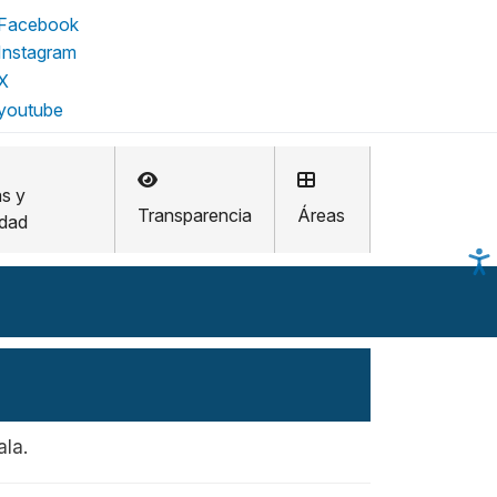
as y
Transparencia
Áreas
idad
ala.