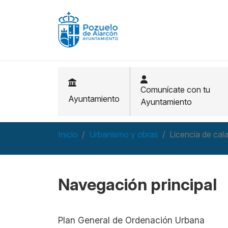
Pasar al contenido principal
Comunícate con tu
Ayuntamiento
Ayuntamiento
Inicio
Urbanismo y obras
Licencia de cal
Navegación principal
Plan General de Ordenación Urbana