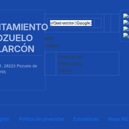
TAMIENTO
OZUELO
Web
Imagen
LARCÓN
Ordenar por
Relevancia
1, 28223 Pozuelo de
Fecha
rid)
0
glish
Política de privacidad
Estadísticas
Mapa WE