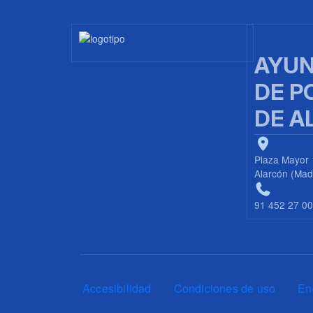
Imagen
AYUN
DE P
DE A
Plaza Mayor 
Alarcón (Mad
91 452 27 0
Pie de página
Accesibilidad
Condiciones de uso
En