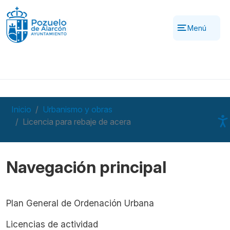
Pasar al contenido principal
Menú
Inicio
Urbanismo y obras
Licencia para rebaje de acera
Navegación principal
Plan General de Ordenación Urbana
Licencias de actividad