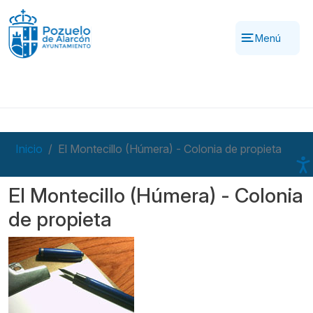
Pasar al contenido principal
Menú
Inicio
El Montecillo (Húmera) - Colonia de propieta
El Montecillo (Húmera) - Colonia
de propieta