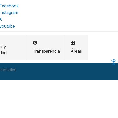
as y
Transparencia
Áreas
idad
orestales