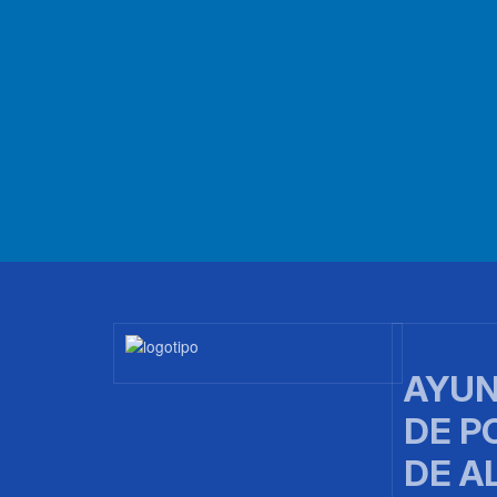
Imagen
AYUN
DE P
DE A