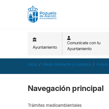
Pasar al contenido principal
Comunícate con tu
Ayuntamiento
Ayuntamiento
Inicio
Medio Ambiente y Limpieza
Avisos
Navegación principal
Trámites medioambientales