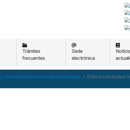
Trámites
Sede
Notici
frecuentes
electrónica
actual
 y recomendaciones medioambientales
Evita los incendios f