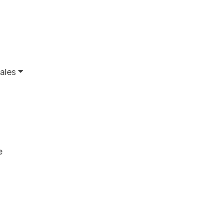
ales
e