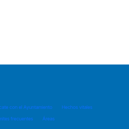
ate con el Ayuntamiento
Hechos vitales
mites frecuentes
Áreas