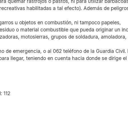
ra quemar rastrojos o pastos, ni para utilizar barbacoa
 recreativas habilitadas a tal efecto). Además de peligro
, cigarros u objetos en combustión, ni tampoco papeles,
 residuo o material combustible que pueda originar un in
rozadoras, motosierras, grupos de soldadura, amoladora,
ono de emergencia, o al 062 teléfono de la Guardia Civil. 
ara llegar, teniendo en cuenta hacia donde se dirige el
M
: 112