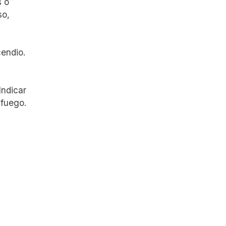
s o
so,
cendio.
Indicar
 fuego.