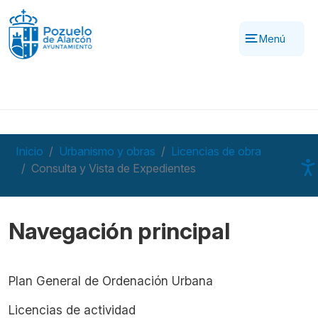
Pasar al contenido principal
Menú
Inicio
Urbanismo y obras
Licencias de obra
Consulta y Vista de Expedientes
Navegación principal
Plan General de Ordenación Urbana
Licencias de actividad