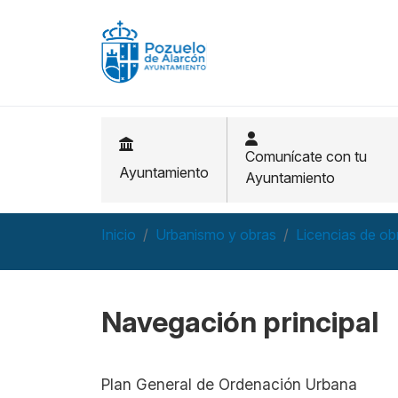
Pasar al contenido principal
Comunícate con tu
Ayuntamiento
Ayuntamiento
Inicio
Urbanismo y obras
Licencias de ob
Navegación principal
Plan General de Ordenación Urbana