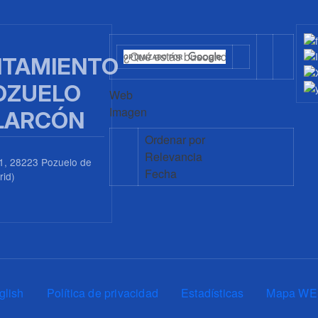
TAMIENTO
OZUELO
Web
Imagen
LARCÓN
Ordenar por
Relevancia
1, 28223 Pozuelo de
Fecha
rid)
0
glish
Política de privacidad
Estadísticas
Mapa WE