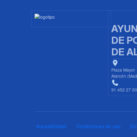
Imagen
AYUN
DE P
DE A
Plaza Mayor 
Alarcón (Mad
91 452 27 0
Pie de página
Accesibilidad
Condiciones de uso
En