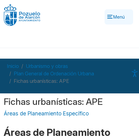
Pasar al contenido principal
Menú
Inicio
Urbanismo y obras
Plan General de Ordenación Urbana
Fichas urbanísticas: APE
Fichas urbanísticas: APE
Áreas de Planeamiento Específico
Áreas de Planeamiento