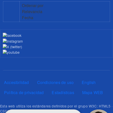
Ordenar por
Relevancia
Fecha
Pie de página
Accesibilidad
Condiciones de uso
English
Política de privacidad
Estadísticas
Mapa WEB
Esta web utiliza los estándares definidos por el grupo W3C: HTML5 ·
CSS3 · RSS