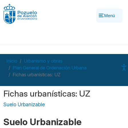
Pasar al contenido principal
Menú
Inicio
Urbanismo y obras
Plan General de Ordenación Urbana
Fichas urbanísticas: UZ
Fichas urbanísticas: UZ
Suelo Urbanizable
Suelo Urbanizable