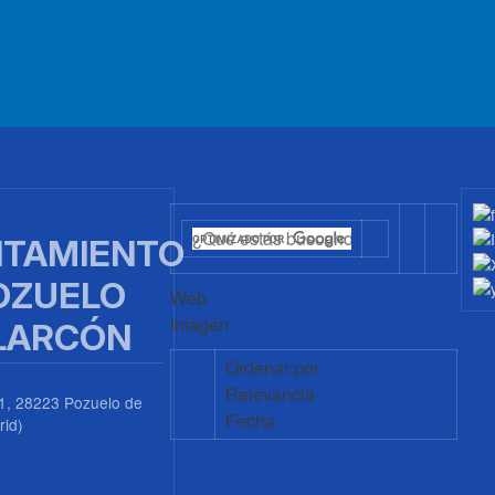
TAMIENTO
OZUELO
Web
Imagen
LARCÓN
Ordenar por
Relevancia
1, 28223 Pozuelo de
Fecha
rid)
0