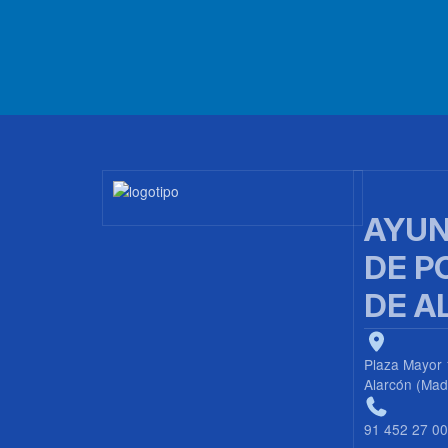
Imagen
AYUN
DE P
DE A
Plaza Mayor 
Alarcón (Mad
91 452 27 0