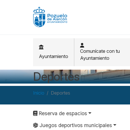
Pasar al contenido principal
Comunícate con tu
Ayuntamiento
Ayuntamiento
Deportes
Inicio
Deportes
Navegación principal
Reserva de espacios
Juegos deportivos municipales