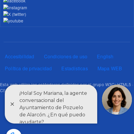
Pie de página
Accesibilidad
Condiciones de uso
English
Política de privacidad
Estadísticas
Mapa WEB
Esta web utiliza los estándares definidos por el grupo W3C: HTML5 ·
CSS3 · RSS