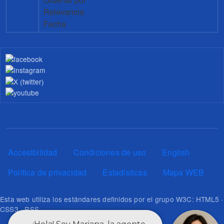
Relevancia
Fecha
Pie de página
Accesibilidad
Condiciones de uso
English
Política de privacidad
Estadísticas
Mapa WEB
Esta web utiliza los estándares definidos por el grupo W3C: HTML5 ·
CSS3 · RSS