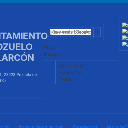
TAMIENTO
OZUELO
Web
Imagen
LARCÓN
Ordenar por
Relevancia
1, 28223 Pozuelo de
Fecha
rid)
0
glish
Política de privacidad
Estadísticas
Mapa WE