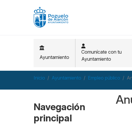
Pasar al contenido principal
Comunícate con tu
Ayuntamiento
Ayuntamiento
Inicio
Ayuntamiento
Empleo público
An
Anu
Navegación
principal