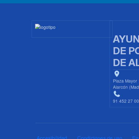
Imagen
AYUN
DE P
DE A
Plaza Mayor 
Alarcón (Mad
91 452 27 0
Pie de página
Accesibilidad
Condiciones de uso
En