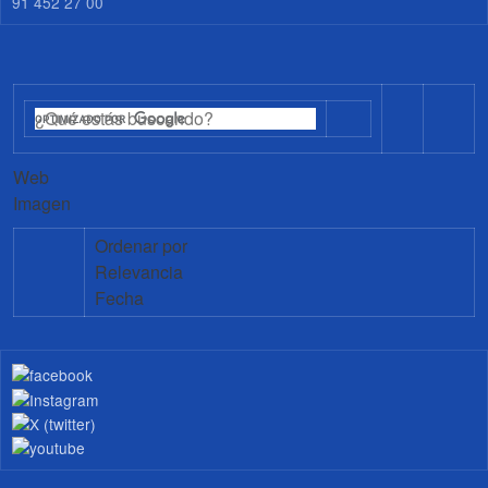
91 452 27 00
Web
Imagen
Ordenar por
Relevancia
Fecha