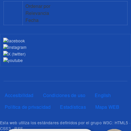
Ordenar por
Relevancia
Fecha
Pie de página
Accesibilidad
Condiciones de uso
English
Política de privacidad
Estadísticas
Mapa WEB
Esta web utiliza los estándares definidos por el grupo W3C: HTML5 ·
CSS3 · RSS