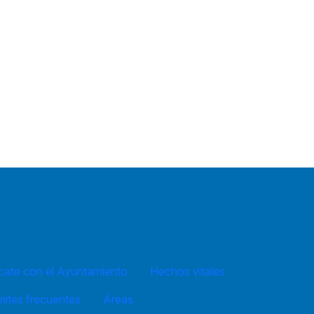
ate con el Ayuntamiento
Hechos vitales
mites frecuentes
Áreas