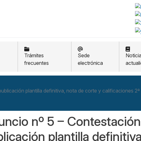
Trámites
Sede
Notici
frecuentes
electrónica
actual
blicación plantilla definitiva, nota de corte y calificaciones 
ncio nº 5 – Contestación
licación plantilla definitiv