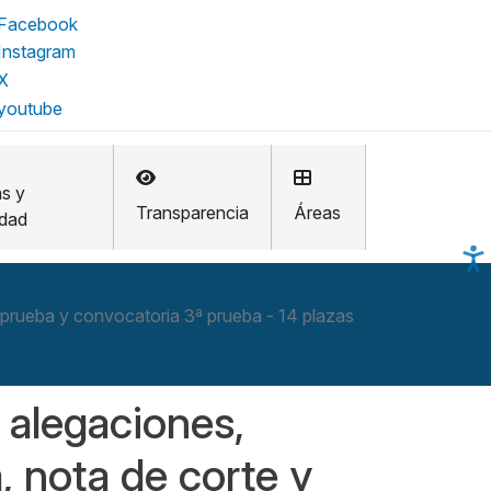
as y
Transparencia
Áreas
idad
2ª prueba y convocatoria 3ª prueba - 14 plazas
 alegaciones,
a, nota de corte y