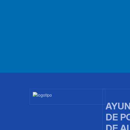
Imagen
AYUN
DE P
DE A