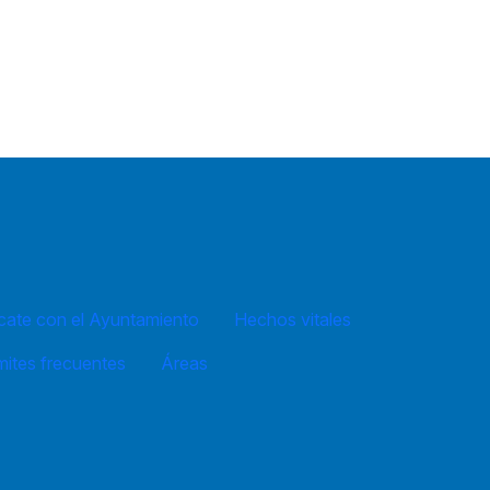
ate con el Ayuntamiento
Hechos vitales
mites frecuentes
Áreas