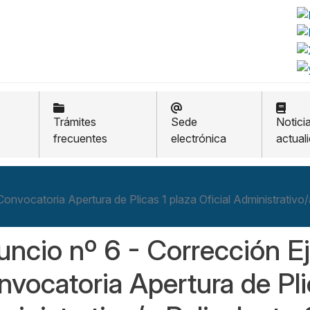
Trámites
Sede
Notici
frecuentes
electrónica
actual
onvocatoria Apertura de Plicas 1 plaza Oficial Administrativo/
ncio nº 6 - Corrección Ej
vocatoria Apertura de Plic