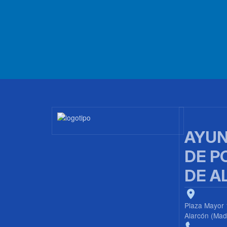
Imagen
AYUN
DE P
DE A
Plaza Mayor 
Alarcón (Mad