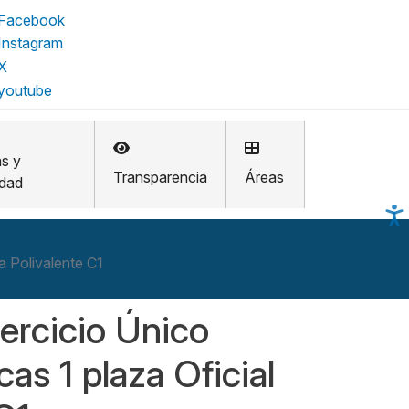
as y
Transparencia
Áreas
idad
a Polivalente C1
ercicio Único
as 1 plaza Oficial