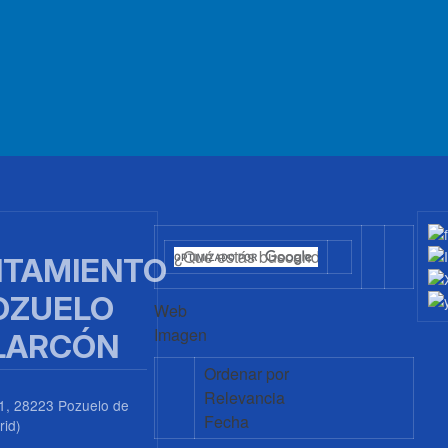
TAMIENTO
OZUELO
Web
Imagen
LARCÓN
Ordenar por
Relevancia
1, 28223 Pozuelo de
Fecha
rid)