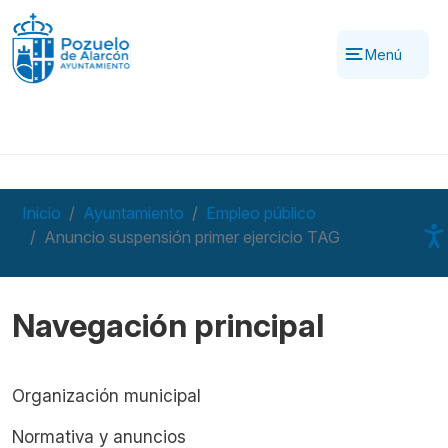
Pasar al contenido principal
Menú
Inicio
Ayuntamiento
Empleo público
Anuncio suspensión primer ejercicio TAG
Navegación principal
Organización municipal
Normativa y anuncios