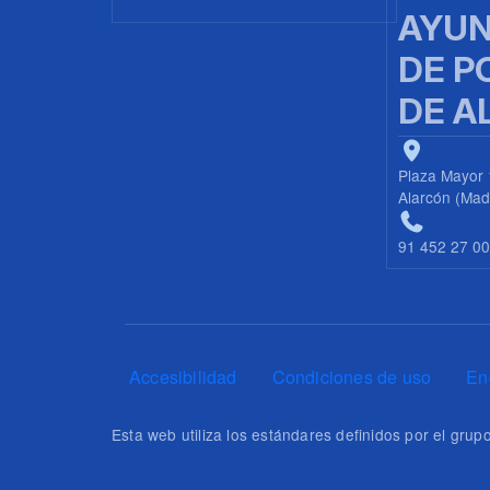
AYUN
DE P
DE A
Plaza Mayor 
Alarcón (Mad
91 452 27 0
Pie de página
Accesibilidad
Condiciones de uso
En
Esta web utiliza los estándares definidos por el gr