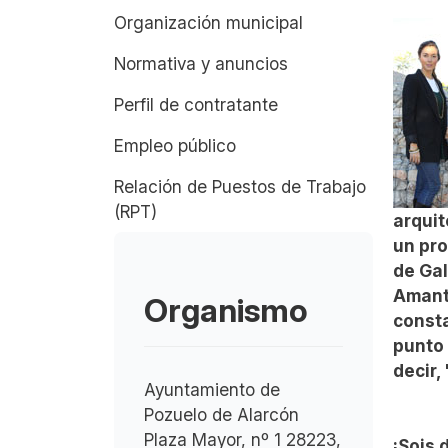
Organización municipal
Normativa y anuncios
Perfil de contratante
Empleo público
Relación de Puestos de Trabajo
(RPT)
arquit
un pro
de Gal
Amante
Organismo
consta
punto 
decir,
Ayuntamiento de
Pozuelo de Alarcón
Plaza Mayor, nº 1 28223,
¡Sois 