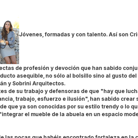
Jóvenes, formadas y con talento. Así son Cris
ectas de profesión y devoción que han sabido conjug
ducto asequible, no sólo al bolsillo sino al gusto de
án y Sobrini Arquitectos.
s de su trabajo y defensoras de que "hay que lucha
ncia, trabajo, esfuerzo e ilusión", han sabido crear 
de que ya son conocidas por su estilo trendy o lo qu
 "integrar el mueble de la abuela en un espacio mod
de las pocas que habéis encontrado fortaleza en la c