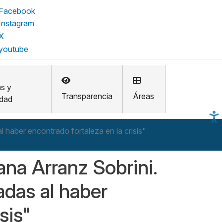
as y
Transparencia
Áreas
idad
 haber encontrado fortaleza en la crisis"
ana Arranz Sobrini.
adas al haber
sis"