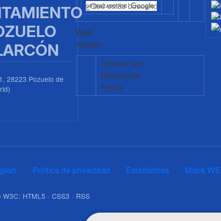
TAMIENTO
OZUELO
Web
Imagen
LARCÓN
Ordenar por
Relevancia
1, 28223 Pozuelo de
Fecha
rid)
0
glish
Política de privacidad
Estadísticas
Mapa WE
upo W3C: HTML5 · CSS3 · RSS