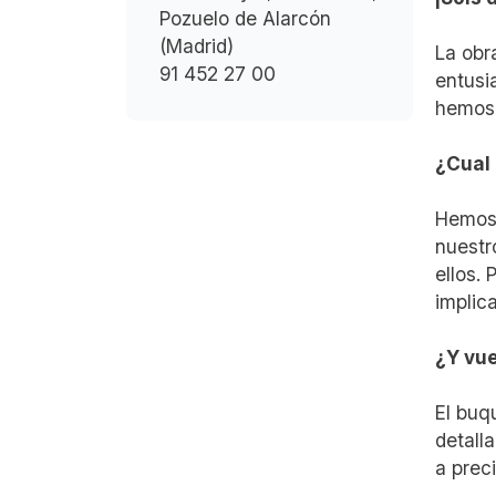
Pozuelo de Alarcón
(Madrid)
La obr
91 452 27 00
entusi
hemos 
¿Cual 
Hemos 
nuestr
ellos.
implic
¿Y vue
El buq
detall
a prec