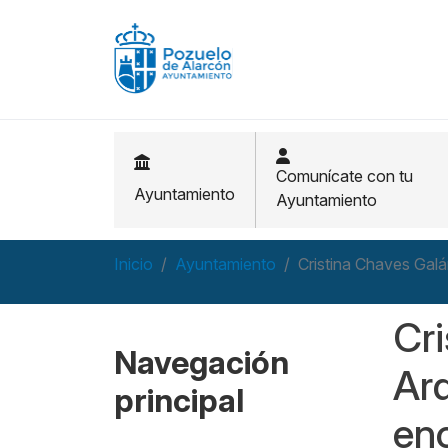
Pasar al contenido principal
Comunícate con tu
Ayuntamiento
Ayuntamiento
Inicio
Ayuntamiento
Cristina Chaves Galá
Cri
Navegación
Arq
principal
enc