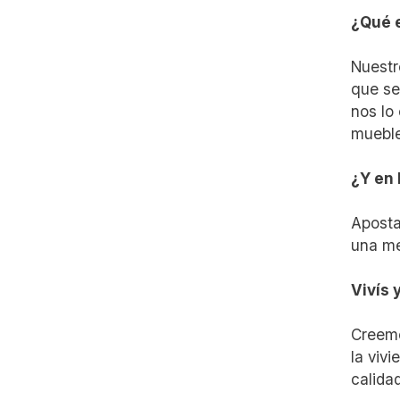
¿Qué e
Nuestr
que se
nos lo
mueble
¿Y en
Aposta
una me
Vivís 
Creemo
la viv
calida