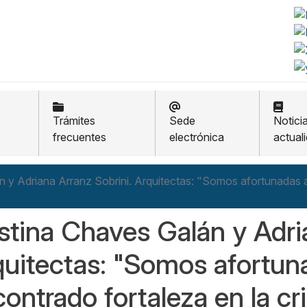
Trámites
Sede
Notici
frecuentes
electrónica
actual
n y Adriana Arranz Sobrini. Arquitectas: "Somos afortunadas al
stina Chaves Galán y Adri
uitectas: "Somos afortun
ontrado fortaleza en la cri