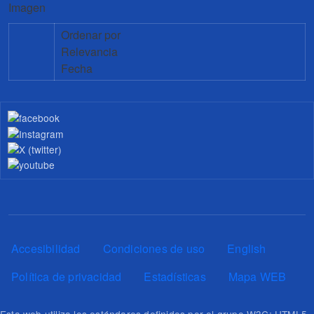
Imagen
Ordenar por
Relevancia
Fecha
Pie de página
Accesibilidad
Condiciones de uso
English
Política de privacidad
Estadísticas
Mapa WEB