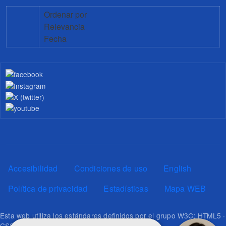
Ordenar por
Relevancia
Fecha
Pie de página
Accesibilidad
Condiciones de uso
English
Política de privacidad
Estadísticas
Mapa WEB
Esta web utiliza los estándares definidos por el grupo W3C: HTML5 ·
CSS3 · RSS