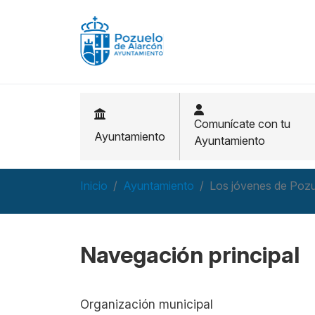
Pasar al contenido principal
Comunícate con tu
Ayuntamiento
Ayuntamiento
Inicio
Ayuntamiento
Los jóvenes de Pozu
Navegación principal
Organización municipal