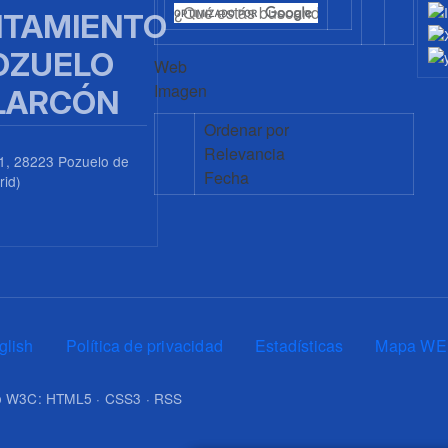
TAMIENTO
OZUELO
Web
Imagen
LARCÓN
Ordenar por
Relevancia
1, 28223 Pozuelo de
Fecha
rid)
0
glish
Política de privacidad
Estadísticas
Mapa WE
upo W3C: HTML5 · CSS3 · RSS