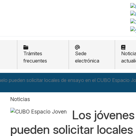
Trámites
Sede
Notici
frecuentes
electrónica
actual
elo pueden solicitar locales de ensayo en el CUBO Espacio J
Noticias
Los jóvenes
pueden solicitar locales