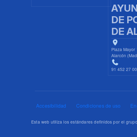
AYUN
DE P
DE A
Plaza Mayor 
Alarcón (Mad
91 452 27 0
Pie de página
Accesibilidad
Condiciones de uso
En
Esta web utiliza los estándares definidos por el gr