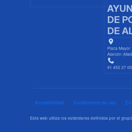
AYUN
DE P
DE A
Plaza Mayor 
Alarcón (Mad
91 452 27 0
Pie de página
Accesibilidad
Condiciones de uso
En
Esta web utiliza los estándares definidos por el gr