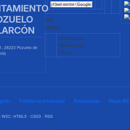
TAMIENTO
OZUELO
Web
Imagen
LARCÓN
Ordenar por
Relevancia
1, 28223 Pozuelo de
Fecha
rid)
0
glish
Política de privacidad
Estadísticas
Mapa WE
upo W3C: HTML5 · CSS3 · RSS