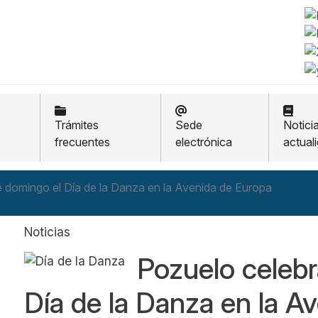
Trámites
Sede
Notici
frecuentes
electrónica
actual
e domingo el Día de la Danza en la Avenida de Europa
Noticias
Pozuelo celebr
Día de la Danza en la A