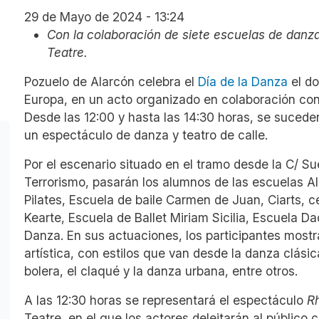
29 de Mayo de 2024 - 13:24
Con la colaboración de siete escuelas de dan
Teatre.
Pozuelo de Alarcón celebra el
Día de la Danza
el do
Europa, en un acto organizado en colaboración con
Desde las 12:00 y hasta las 14:30 horas, se suced
un espectáculo de danza y teatro de calle.
Por el escenario situado en el tramo desde la C/ Su
Terrorismo, pasarán los alumnos de las escuelas Al
Pilates, Escuela de baile Carmen de Juan, Ciarts, c
Kearte, Escuela de Ballet Miriam Sicilia, Escuela D
Danza. En sus actuaciones, los participantes mostr
artística, con estilos que van desde la danza clási
bolera, el claqué y la danza urbana, entre otros.
A las 12:30 horas se representará el espectáculo
R
Teatre, en el que los actores deleitarán al público