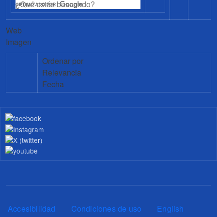
Web
Imagen
Ordenar por
Relevancia
Fecha
Pie de página
Accesibilidad
Condiciones de uso
English