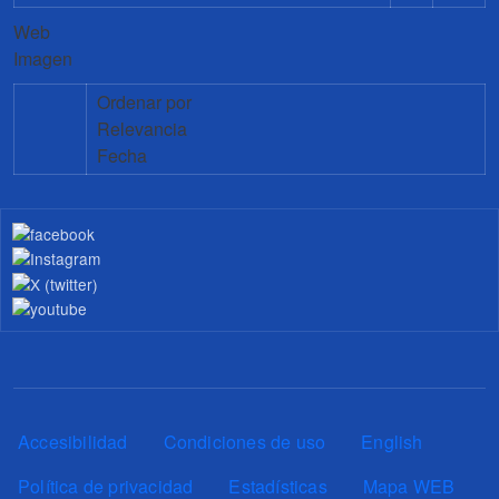
Web
Imagen
Ordenar por
Relevancia
Fecha
Pie de página
Accesibilidad
Condiciones de uso
English
Política de privacidad
Estadísticas
Mapa WEB