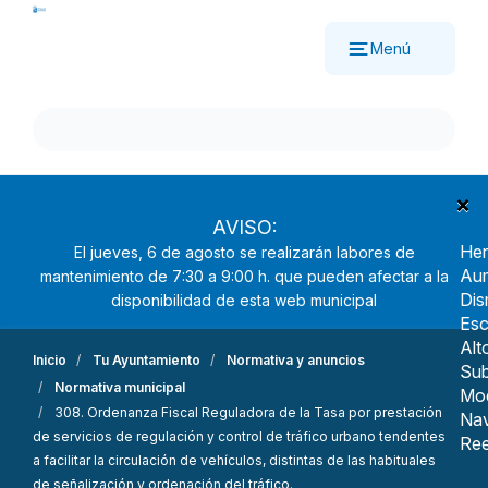
Pasar
al
Menú
contenido
principal
×
AVISO:
Her
El jueves, 6 de agosto se realizarán labores de
Aum
mantenimiento de 7:30 a 9:00 h. que pueden afectar a la
Dis
disponibilidad de esta web municipal
Esc
Alt
Inicio
Tu Ayuntamiento
Normativa y anuncios
Sub
Normativa municipal
Mo
308. Ordenanza Fiscal Reguladora de la Tasa por prestación
Nav
de servicios de regulación y control de tráfico urbano tendentes
Ree
a facilitar la circulación de vehículos, distintas de las habituales
de señalización y ordenación del tráfico.