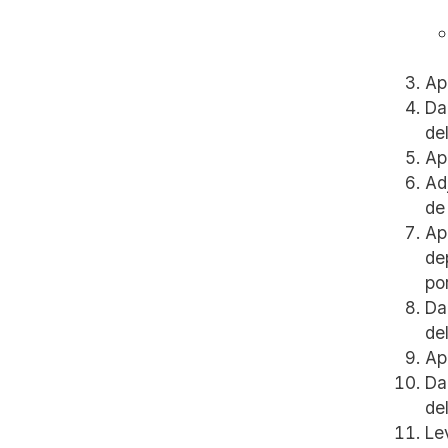
Ap
Da
de
Ap
Ad
de
Ap
de
po
Da
de
Ap
Da
de
Le