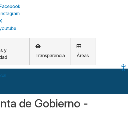
as y
Transparencia
Áreas
idad
ocal
unta de Gobierno -