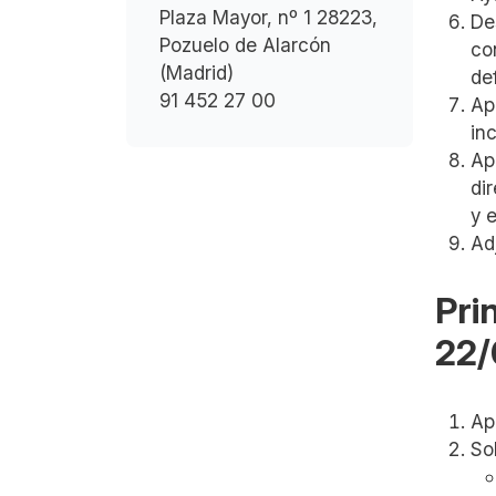
Plaza Mayor, nº 1 28223,
De
Pozuelo de Alarcón
co
(Madrid)
de
91 452 27 00
Ap
in
Ap
di
y 
Ad
Pri
22/
Ap
So