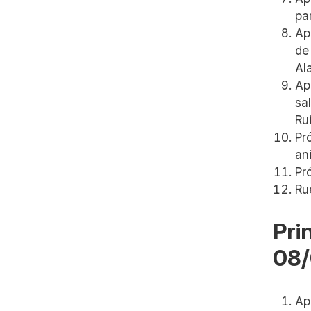
pa
Ap
de
Al
Ap
sa
Ru
Pr
an
Pr
Ru
Pri
08/
Ap