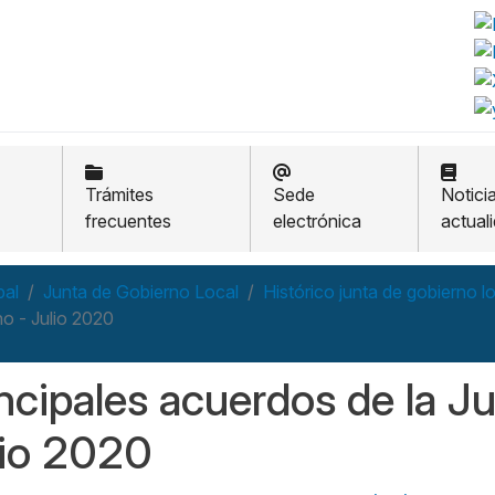
Trámites
Sede
Notici
frecuentes
electrónica
actual
pal
Junta de Gobierno Local
Histórico junta de gobierno l
no - Julio 2020
ncipales acuerdos de la J
lio 2020