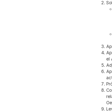
So
Ap
Ap
el
Ad
Ap
ac
Pr
Co
re
Oe
Le