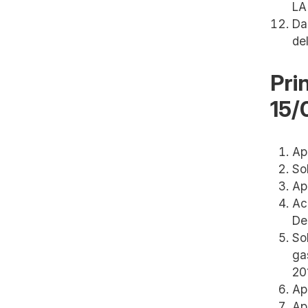
LA
Da
de
Pri
15/
Ap
So
Ap
Ac
De
So
ga
20
Ap
Ap