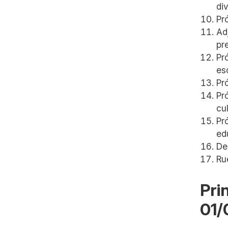
di
Pr
Ad
pr
Pr
es
Pr
Pr
cu
Pr
ed
De
Ru
Pri
01/