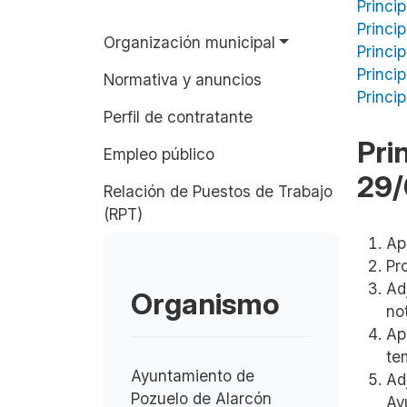
Princi
Princi
Organización municipal
Princi
Princi
Normativa y anuncios
Princi
Perfil de contratante
Pri
Empleo público
29/
Relación de Puestos de Trabajo
(RPT)
Ap
Pr
Ad
Organismo
no
Ap
te
Ayuntamiento de
Ad
Pozuelo de Alarcón
Ay