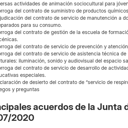
versas actividades de animación sociocultural para jóve
órroga del contrato de suministro de productos químicos
judicación del contrato de servicio de manutención a do
eparados para su consumo.
órroga del contrato de gestión de la escuela de formació
cénicas.
órroga del contrato de servicio de prevención y atenció
órroga del contrato de servicio de asistencia técnica d
lturales: iluminación, sonido y audiovisual del espacio s
órroga del contrato de servicio de desarrollo de activi
ucativas especiales.
claración de desierto del contrato de “servicio de respiro
egos y preguntas
ncipales acuerdos de la Junta
07/2020