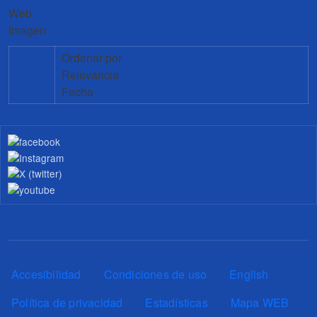
Web
Imagen
Ordenar por
Relevancia
Fecha
Pie de página
Accesibilidad
Condiciones de uso
English
Política de privacidad
Estadísticas
Mapa WEB