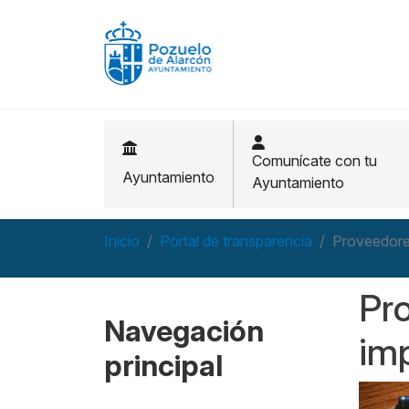
Pasar al contenido principal
Comunícate con tu
Ayuntamiento
Ayuntamiento
Inicio
Portal de transparencia
Proveedores
Pro
Navegación
imp
principal