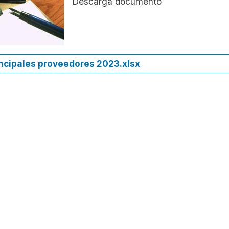
Descarga documento
incipales proveedores 2023.xlsx