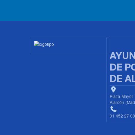
Imagen
AYUN
DE P
DE A
Plaza Mayor 
Alarcón (Mad
91 452 27 0