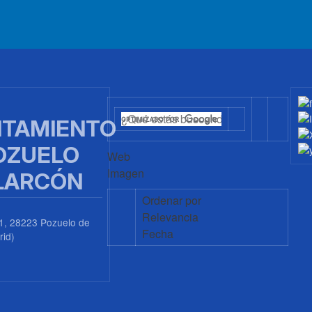
TAMIENTO
OZUELO
Web
Imagen
LARCÓN
Ordenar por
Relevancia
1, 28223 Pozuelo de
Fecha
rid)
0