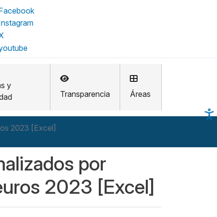
as y
Transparencia
Áreas
idad
ros 2023 [Excel]
malizados por
euros 2023 [Excel]