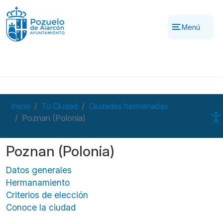
Pasar al contenido principal
Menú
Inicio
Tu Ciudad
Ciudades hermanadas
Poznan (Polonia)
Poznan (Polonia)
Datos generales
Hermanamiento
Criterios de elección
Conoce la ciudad