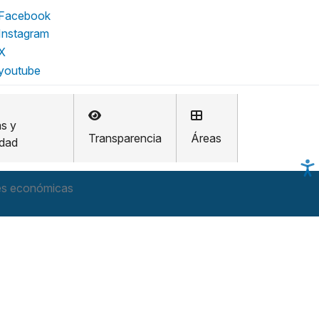
as y
Transparencia
Áreas
idad
des económicas