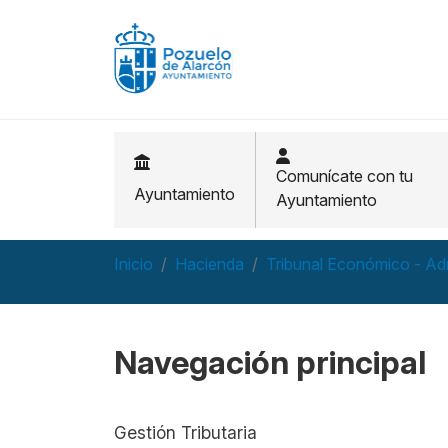
Pasar al contenido principal
Comunícate con tu
Ayuntamiento
Ayuntamiento
Inicio
Hacienda
Tribunal Económico - Ad
Navegación principal
Gestión Tributaria