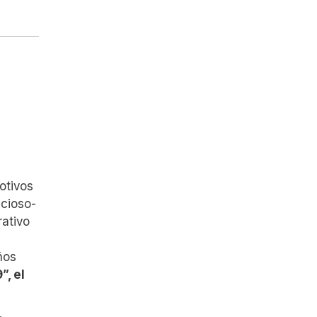
otivos
cioso-
rativo
ños
”, el