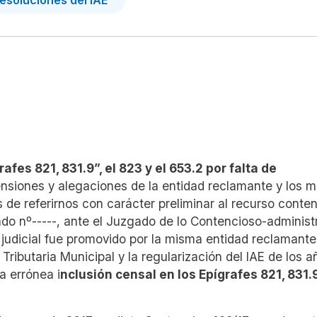
grafes
821, 831.9”, el 823 y el 653.2 por falta de
ensiones y alegaciones de la entidad reclamante y los m
de referirnos con carácter preliminar al
recurso conten
ado nº-----, ante el Juzgado de lo Contencioso-administ
 judicial fue promovido por la misma entidad reclamante
Tributaria Municipal y la regularización del IAE de los a
a errónea i
nclusión censal en los Epígrafes
821, 831.9