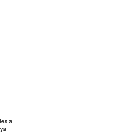
des a
 ya