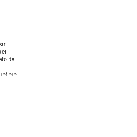
por
del
eto de
refiere