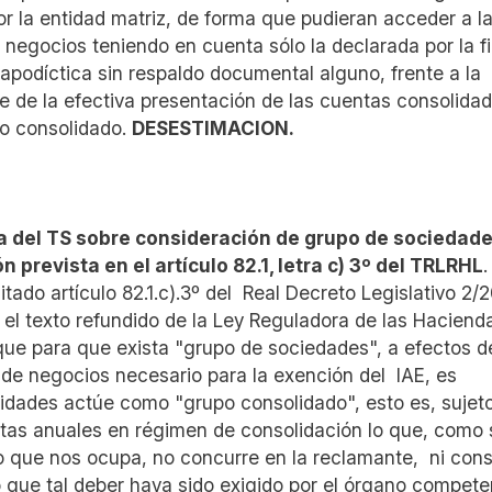
r la entidad matriz, de forma que pudieran acceder a l
negocios teniendo en cuenta sólo la declarada por la fil
apodíctica sin respaldo documental alguno, frente a la
e de la efectiva presentación de las cuentas consolida
po consolidado.
DESESTIMACION.
na del TS sobre consideración de grupo de sociedade
 prevista en el artículo 82.1, letra c) 3º del TRLRHL
.
tado artículo 82.1.c).3º del Real Decreto Legislativo 2/
 el texto refundido de la Ley Reguladora de las Haciend
 que para que exista "grupo de sociedades", a efectos d
a de negocios necesario para la exención del IAE, es
tidades actúe como "grupo consolidado", esto es, sujeto
ntas anuales en régimen de consolidación lo que, como 
ivo que nos ocupa, no concurre en la reclamante, ni con
o que tal deber haya sido exigido por el órgano compete