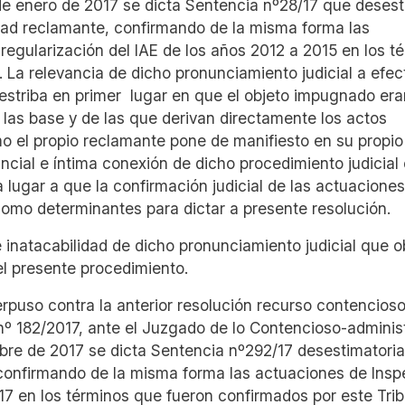
 de enero de 2017 se dicta Sentencia nº28/17 que deses
dad reclamante, confirmando de la misma forma las
 regularización del IAE de los años 2012 a 2015 en los t
 La relevancia de dicho pronunciamiento judicial a efec
 estriba en primer lugar en que el objeto impugnado era
las base y de las que derivan directamente los actos
mo el propio reclamante pone de manifiesto en su propio
tancial e íntima conexión de dicho procedimiento judicial
lugar a que la confirmación judicial de las actuaciones
omo determinantes para dictar a presente resolución.
e inatacabilidad de dicho pronunciamiento judicial que o
l presente procedimiento.
puso contra la anterior resolución recurso contencioso
nº 182/2017, ante el Juzgado de lo Contencioso-administ
re de 2017 se dicta Sentencia nº292/17 desestimatoria
 confirmando de la misma forma las actuaciones de Insp
017 en los términos que fueron confirmados por este Trib