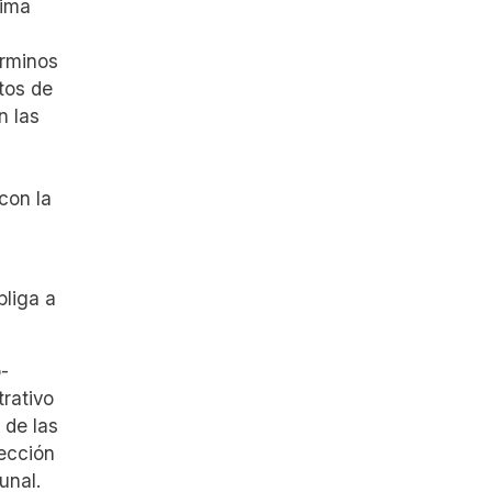
tima
érminos
tos de
n las
 con la
bliga a
-
rativo
 de las
ección
unal.