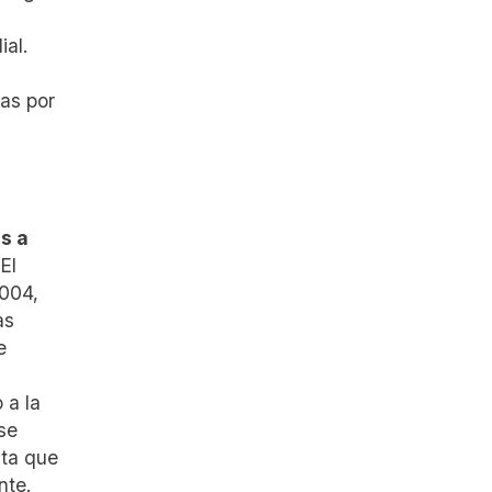
a
ial.
das por
s a
El
2004,
as
e
 a la
se
sta que
nte.