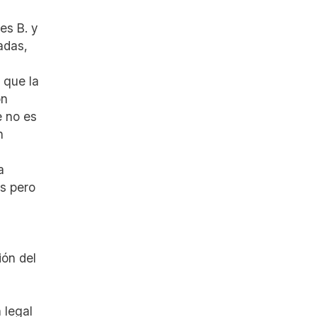
es B. y
adas,
 que la
ón
e no es
n
a
as pero
ión del
 legal