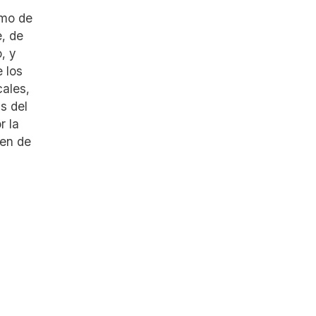
imo de
e, de
, y
 los
cales,
s del
r la
men de