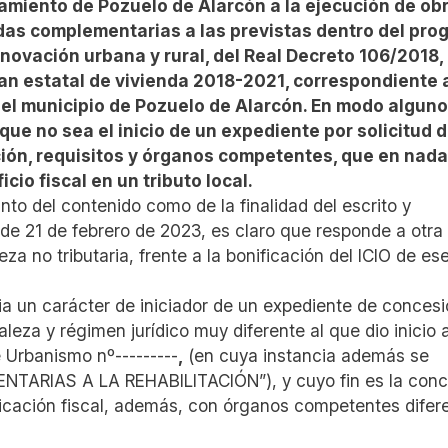
amiento de Pozuelo de Alarcón a la ejecución de ob
endas complementarias a las previstas dentro del pr
novación urbana y rural, del Real Decreto 106/2018,
plan estatal de vivienda 2018-2021, correspondiente 
 el municipio de Pozuelo de Alarcón. En modo alguno
que no sea el inicio de un expediente por solicitud 
ción, requisitos y órganos competentes, que en nad
ficio fiscal en un tributo local.
to del contenido como de la finalidad del escrito y
e 21 de febrero de 2023, es claro que responde a otra
a no tributaria, frente a la bonificación del ICIO de es
cia un carácter de iniciador de un expediente de conces
aleza y régimen jurídico muy diferente al que dio inicio a
 Urbanismo nº---------
,
(en cuya instancia además se
ARIAS A LA REHABILITACIÓN”), y cuyo fin es la conc
icación fiscal, además, con órganos competentes difer