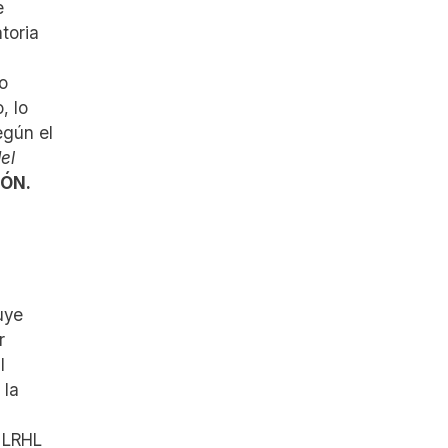
e
toria
o
, lo
egún el
el
ÓN.
uye
r
l
 la
a LRHL