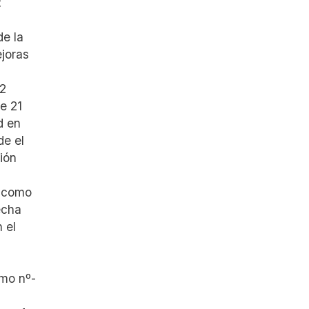
2
de la
joras
.2
e 21
d en
de el
ción
, como
echa
 el
smo nº-