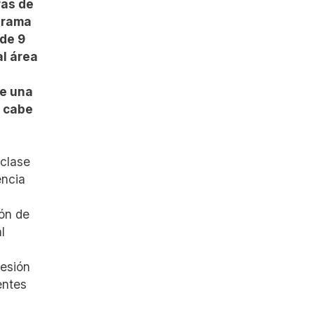
ras de
ograma
 de 9
al área
de una
a cabe
 clase
encia
ión de
l
esión
entes