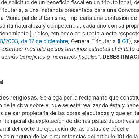
de solicitud de un beneficio fiscal en un tributo local, d
ributaria, a una instancia presentada para una Convoca
ia Municipal de Urbanismo, implicaría una confusión de
istinta naturaleza y competencia, cada uno con su propi
rdenamiento jurídico, teniendo en cuenta a este respecto
8/2003, de 17 de diciembre
, General Tributaria (
LGT
), s
 extender más allá de sus términos estrictos el ámbito d
 demás beneficios o incentivos fiscales”.
DESESTIMACI
al
es religiosas.
Se alega por la reclamante que constit
o de la obra sobre el que se está realizando ésta y habe
s de ser propietaria de las obras ejecutadas y que en ta
n temporal de explotación de dichas pistas deportivas a
ntil del coste de ejecución de las pistas de pádel e
e da ninguna de las circunstancias del artículo 101 de l