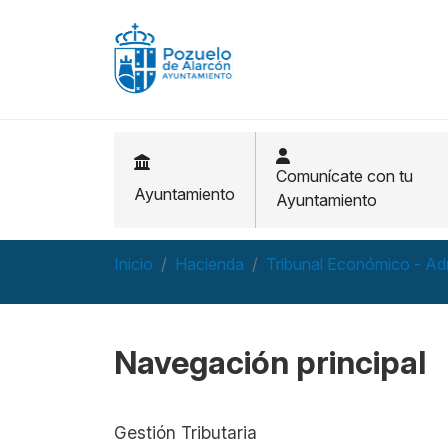
Pasar al contenido principal
Comunícate con tu
Ayuntamiento
Ayuntamiento
Inicio
Hacienda
Tribunal Económico - Ad
Navegación principal
Gestión Tributaria