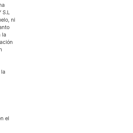
 ha
Y S.L
elo, ni
tanto
 la
uación
n
 la
n el