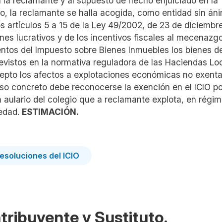
 la reclamante y al supuesto de hecho enjuiciado en la
o, la reclamante se halla acogida, como entidad sin án
os artículos 5 a 15 de la Ley 49/2002, de 23 de diciembr
ines lucrativos y de los incentivos fiscales al mecenazgo
ntos del Impuesto sobre Bienes Inmuebles los bienes de
revistos en la normativa reguladora de las Haciendas Lo
xcepto los afectos a explotaciones económicas no exenta
so concreto debe reconocerse la exención en el ICIO po
n aulario del colegio que a reclamante explota, en régi
iedad.
ESTIMACIÓN.
 resoluciones del ICIO
tribuyente y Sustituto.