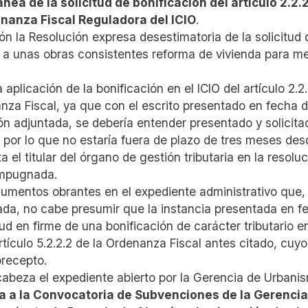
 de la solicitud de bonificación del artículo 2.2.
denanza Fiscal Reguladora del ICIO
.
n la Resolución expresa desestimatoria de la solicitud 
e a unas obras consistentes
reforma de vivienda para me
aplicación de la bonificación en el ICIO del artículo 2.2
anza Fiscal, ya que con el escrito presentado en fecha d
n adjuntada, se debería entender presentado y solicita
, por lo que no estaría fuera de plazo de tres meses des
 el titular del órgano de gestión tributaria en la resolu
 impugnada.
umentos obrantes en el expediente administrativo que
ada, no cabe presumir que la instancia presentada en f
ud en firme de una bonificación de carácter tributario en
rtículo 5.2.2.2 de la Ordenanza Fiscal antes citado, cuyo
precepto.
ncabeza el expediente abierto por la Gerencia de Urbani
sa a la Convocatoria de Subvenciones de la Gerencia