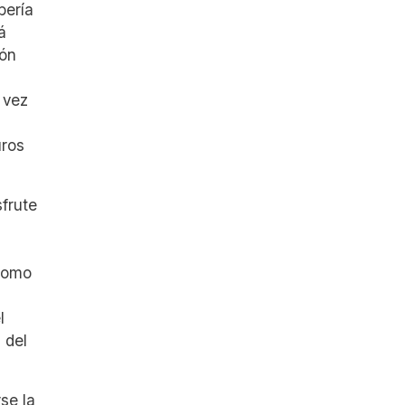
bería
á
ión
 vez
uros
sfrute
 como
l
 del
se la