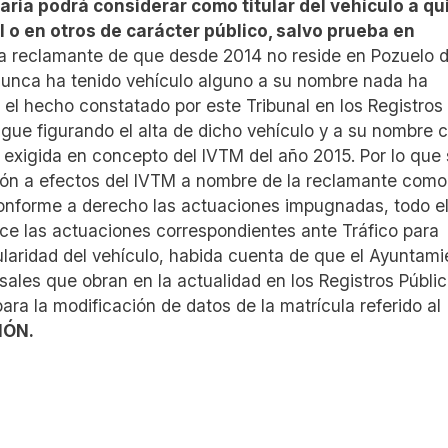
aria podrá considerar como titular del vehículo a qu
al o en otros de carácter público, salvo prueba en
 la reclamante de que desde 2014 no reside en Pozuelo 
nunca ha tenido vehículo alguno a su nombre nada ha
el hecho constatado por este Tribunal en los Registros 
igue figurando el alta de dicho vehículo y a su nombre
da exigida en concepto del IVTM del año 2015. Por lo que
ción a efectos del IVTM a nombre de la reclamante como 
conforme a derecho las actuaciones impugnadas, todo el
ice las actuaciones correspondientes ante Tráfico para
tularidad del vehículo, habida cuenta de que el Ayuntami
ales que obran en la actualidad en los Registros Públi
ra la modificación de datos de la matrícula referido al
IÓN.