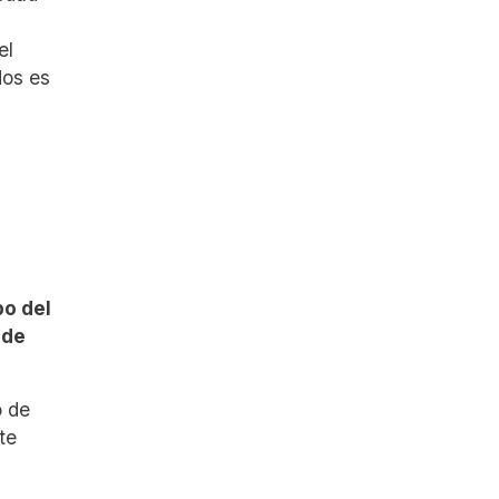
el
dos es
bo del
 de
o de
te