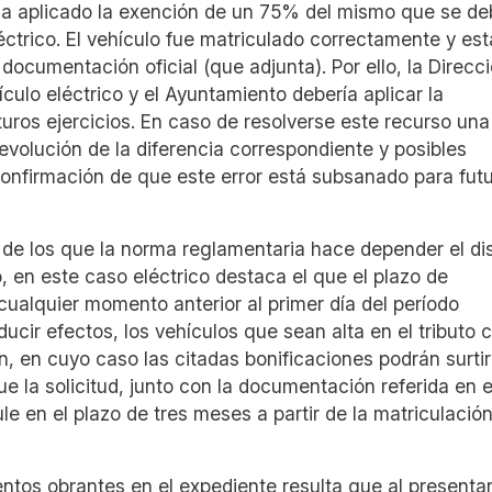
 ha aplicado la exención de un 75% del mismo que se de
léctrico. El vehículo fue matriculado correctamente y est
documentación oficial (que adjunta). Por ello, la Direcc
ulo eléctrico y el Ayuntamiento debería aplicar la
uros ejercicios. En caso de resolverse este recurso una
devolución de la diferencia correspondiente y posibles
confirmación de que este error está subsanado para fut
o de los que la norma reglamentaria hace depender el di
o, en este caso eléctrico destaca el que el plazo de
 cualquier momento anterior al primer día del período
ducir efectos, los vehículos que sean alta en el tributo
, en cuyo caso las citadas bonificaciones podrán surtir
ue la solicitud, junto con la documentación referida en e
le en el plazo de tres meses a partir de la matriculación
entos obrantes en el expediente resulta que al presentar