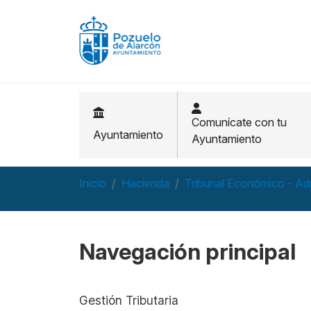
Pasar al contenido principal
Comunícate con tu
Ayuntamiento
Ayuntamiento
Inicio
Hacienda
Tribunal Económico - Ad
Navegación principal
Gestión Tributaria