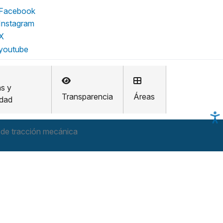
as y
Transparencia
Áreas
idad
 de tracción mecánica