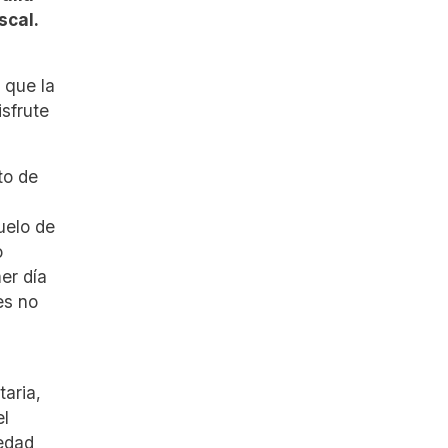
scal.
 que la
isfrute
to de
uelo de
o
er día
es no
taria,
el
iedad