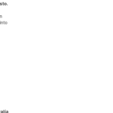
esto
.
en
into
alía