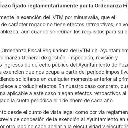
plazo fijado reglamentariamente por la Ordenanza Fi
vamente la exención del IVTM por minusvalía, que el
 de carácter rogado no tiene efectos retroactivos, salvo
tablezca, aun cuando se reúnan los requisitos para su d
 la Ordenanza Fiscal Reguladora del IVTM del Ayuntamien
rdenanza General de gestión, inspección, revisión y
ros ingresos de derecho público del Ayuntamiento de Poz
la exención que nos ocupa a partir del período impositiv
diendo solicitarse en cualquier momento anterior al prim
mpiece a producir efectos.
En nuestro caso concreto, pu
na aplicable a este caso niegan efectos retroactivos al
gado la cuota periódica el 1 de enero de cada año.
nto desde el punto de vista legal como por vía reglamen
previa de concesión de la exención al Ayuntamiento en 
or otro lado no cabe apelar a la ejecutividad y ejecutor