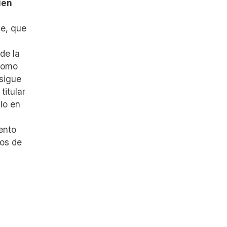
ien
de, que
de la
 como
 sigue
titular
lo en
ento
cos de