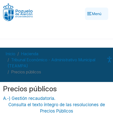
Pasar al contenido principal
Menú
Inicio
Hacienda
Tribunal Económico - Administrativo Municipal
(TEAMPA)
Precios públicos
Precios públicos
A.-) Gestión recaudatoria.
Consulta el texto íntegro de las resoluciones de
Precios Públicos