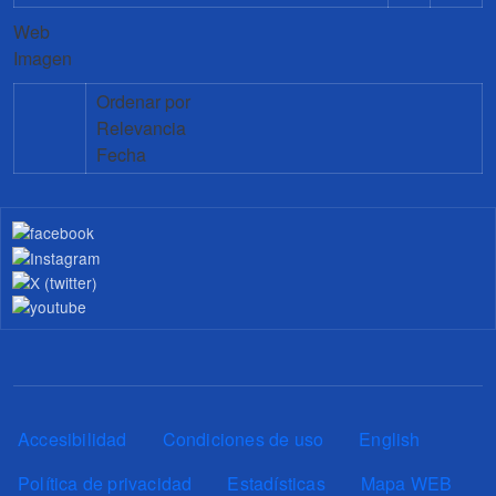
Web
Imagen
Ordenar por
Relevancia
Fecha
Pie de página
Accesibilidad
Condiciones de uso
English
Política de privacidad
Estadísticas
Mapa WEB