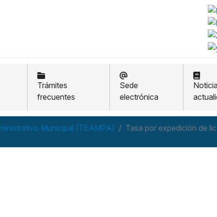
Trámites
Sede
Notici
frecuentes
electrónica
actual
ministrativo Municipal (TEAMPA)
Tasa por expedición de li