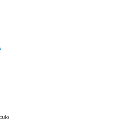
s
culo