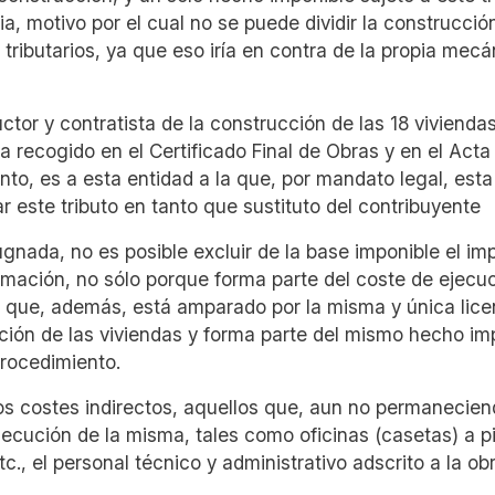
a, motivo por el cual no se puede dividir la construcció
 tributarios, ya que eso iría en contra de la propia mecá
tor y contratista de la construcción de las 18 viviendas
ura recogido en el Certificado Final de Obras y en el Acta
anto, es a esta entidad a la que, por mandato legal, esta
ar este tributo en tanto que sustituto del contribuyente
pugnada
, no es posible excluir de la base imponible el im
rmación, no sólo porque forma parte del coste de ejecu
o que, además, está amparado por la misma y única lice
cción de las viviendas y forma parte del mismo hecho im
procedimiento.
los costes indirectos, aquellos que, aun no permanecie
jecución de la misma, tales como oficinas (casetas) a p
c., el personal técnico y administrativo adscrito a la obr