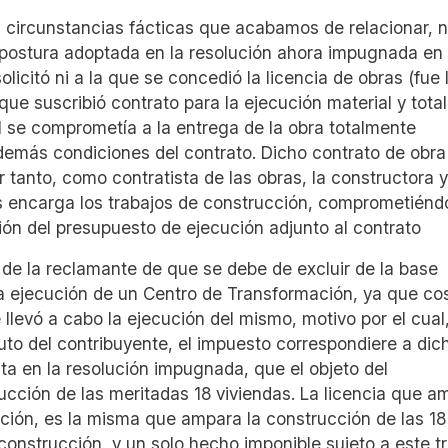
 circunstancias fácticas que acabamos de relacionar, 
postura adoptada en la resolución ahora impugnada en 
olicitó ni a la que se concedió la licencia de obras (fue 
que suscribió contrato para la ejecución material y tota
ual se comprometía a la entrega de la obra totalmente
 demás condiciones del contrato. Dicho contrato de obra
r tanto, como contratista de las obras, la constructora 
las encarga los trabajos de construcción, comprometiénd
ión del presupuesto de ejecución adjunto al contrato
n de la reclamante de que se debe de excluir de la base
la ejecución de un Centro de Transformación, ya que co
llevó a cabo la ejecución del mismo, motivo por el cual
tuto del contribuyente, el impuesto correspondiere a dic
a en la resolución impugnada, que el objeto del
ucción de las meritadas 18 viviendas. La licencia que a
ción, es la misma que ampara la construcción de las 18
construcción, y un solo hecho imponible sujeto a este tr