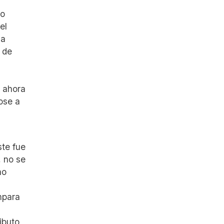
no
el
la
l de
y ahora
ose a
ste fue
, no se
ho
mpara
ibuto,