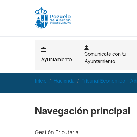
Pasar al contenido principal
Comunícate con tu
Ayuntamiento
Ayuntamiento
Inicio
Hacienda
Tribunal Económico - Ad
Navegación principal
Gestión Tributaria