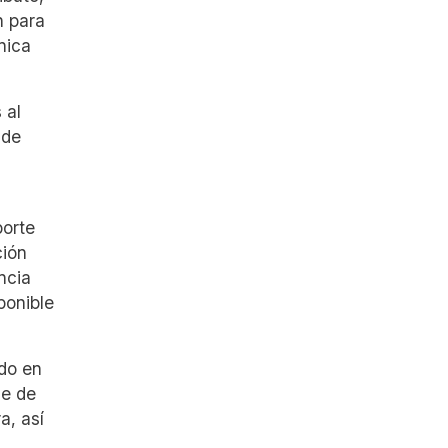
n para
nica
 al
 de
porte
ción
ncia
ponible
ndo en
ie de
a, así