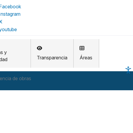
as y
Transparencia
Áreas
idad
cencia de obras