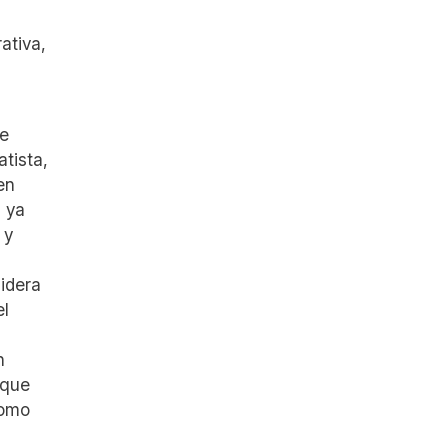
ativa,
se
atista,
en
, ya
 y
idera
el
n
 que
como