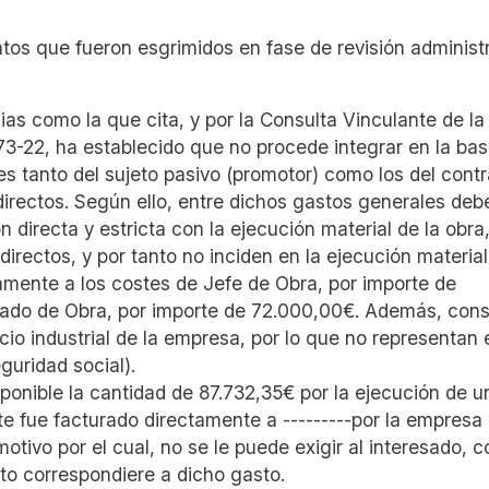
os que fueron esgrimidos en fase de revisión administr
as como la que cita, y por la Consulta Vinculante de la
73-22, ha establecido que no procede integrar en la ba
es tanto del sujeto pasivo (promotor) como los del contr
ndirectos. Según ello, entre dichos gastos generales deb
ón directa y estricta con la ejecución material de la obra
directos, y por tanto no inciden en la ejecución material
tamente a los costes de Jefe de Obra, por importe de
gado de Obra, por importe de 72.000,00€. Además, cons
cio industrial de la empresa, por lo que no representan 
guridad social).
ponible la cantidad de 87.732,35€ por la ejecución de u
e fue facturado directamente a ---------por la empresa
motivo por el cual, no se le puede exigir al interesado, 
sto correspondiere a dicho gasto.