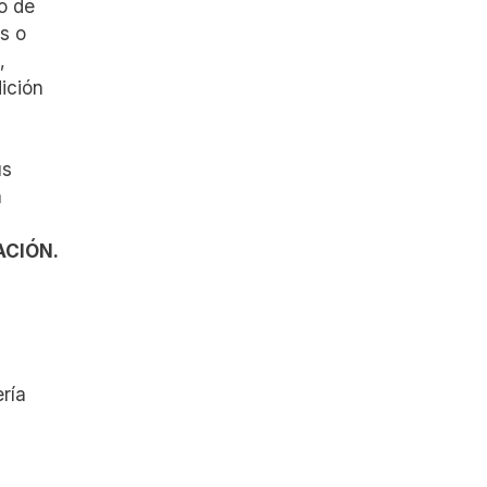
o de
as o
,
ición
us
a
ACIÓN.
ría