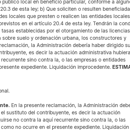
público local en beneficio particular, conforme a algun
 20.3 de esta ley; b) Que soliciten o resulten beneficiad
des locales que presten o realicen las entidades locales
evistos en el artículo 20.4 de esta ley. Tendrán la cond
s tasas establecidas por el otorgamiento de las licencias
a sobre suelo y ordenación urbana, los constructores y
reclamación, la Administración debería haber dirigido s
ntribuyente, es decir la actuación administrativa hubier
 recurrente sino contra la, o las empresas o entidades
 presente expediente. Liquidación improcedente.
ESTIM
nal.
nte.
En la presente reclamación, la Administración debe
el sustituto del contribuyente, es decir la actuación
irse no contra la aquí recurrente sino contra la, o las
 como no ocurre en el presente expediente. Liquidación