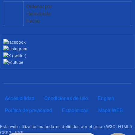
Ordenar por
Relevancia
Fecha
Pie de página
Accesibilidad
Condiciones de uso
English
Política de privacidad
Estadísticas
Mapa WEB
Esta web utiliza los estándares definidos por el grupo W3C: HTML5 ·
CSS3 · RSS