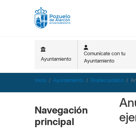
Pasar al contenido principal
Comunícate con tu
Ayuntamiento
Ayuntamiento
Inicio
Ayuntamiento
Empleo público
An
Anu
Navegación
eje
principal