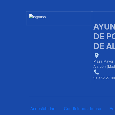
Imagen
AYUN
DE P
DE A
Plaza Mayor 
Alarcón (Mad
91 452 27 0
Pie de página
Accesibilidad
Condiciones de uso
En