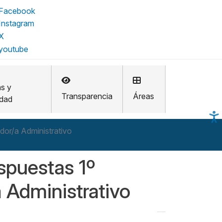
as y
Transparencia
Áreas
idad
ador/a Administrativo
espuestas 1º
a Administrativo