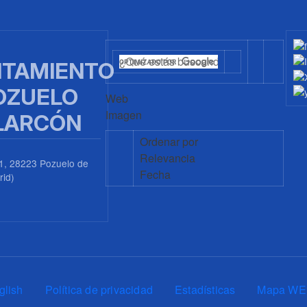
TAMIENTO
OZUELO
Web
Imagen
LARCÓN
Ordenar por
Relevancia
1, 28223 Pozuelo de
Fecha
rid)
0
glish
Política de privacidad
Estadísticas
Mapa WE