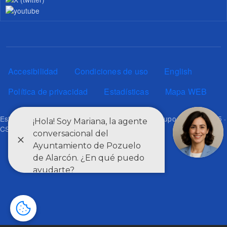
Pie de página
Accesibilidad
Condiciones de uso
English
Política de privacidad
Estadísticas
Mapa WEB
Esta web utiliza los estándares definidos por el grupo W3C: HTML5 ·
CSS3 · RSS