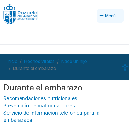
Pasar al contenido principal
Menú
Inicio
Hechos vitales
Nace un hijo
Durante el embarazo
Durante el embarazo
Recomendaciones nutricionales
Prevención de malformaciones
Servicio de Información telefónica para la
embarazada