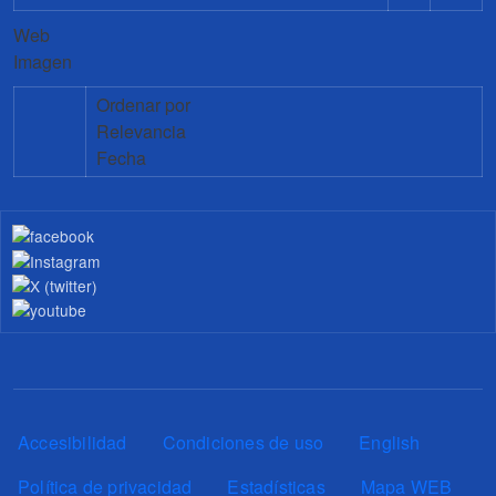
Web
Imagen
Ordenar por
Relevancia
Fecha
Pie de página
Accesibilidad
Condiciones de uso
English
Política de privacidad
Estadísticas
Mapa WEB