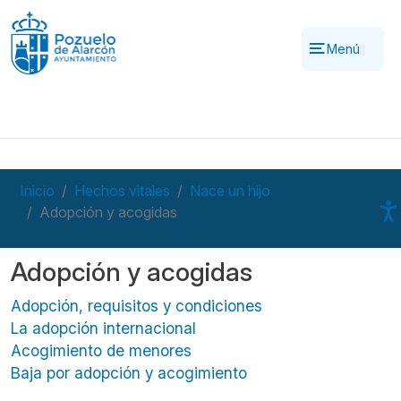
Pasar al contenido principal
Menú
Inicio
Hechos vitales
Nace un hijo
Adopción y acogidas
Adopción y acogidas
Adopción, requisitos y condiciones
La adopción internacional
Acogimiento de menores
Baja por adopción y acogimiento