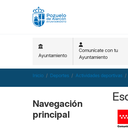
Pasar al contenido principal
Comunícate con tu
Ayuntamiento
Ayuntamiento
Inicio
Deportes
Actividades deportivas
Esc
Navegación
principal