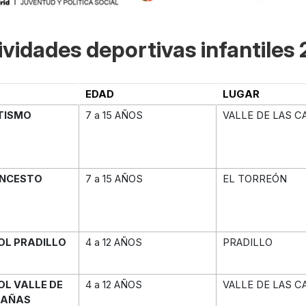
ividades deportivas infantile
EDAD
LUGAR
TISMO
7 a 15 AÑOS
VALLE DE LAS C
NCESTO
7 a 15 AÑOS
EL TORREÓN
OL PRADILLO
4 a 12 AÑOS
PRADILLO
OL VALLE DE
4 a 12 AÑOS
VALLE DE LAS C
CAÑAS