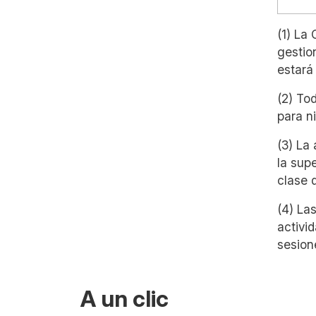
(1) La
gestio
estará
(2) To
para n
(3) La
la sup
clase d
(4) La
activi
sesion
A un clic